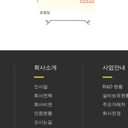
표창장
표창장
회사소개
사업안내
인사말
R&D 현황
가족기업확인서
가족기업확인서
회사연혁
설비보유현
회사비젼
주요거래처
인증현황
회사전경
오시는길